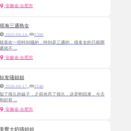
熟女
-14
2306
些特别骚的，特别是三通的，很多女的只能两
-合肥市
姐
-17
2540
的妹子，之前休息了很久，这是刚回来，今天
-合肥市
骚姐姐
-02
2882
妹子的信息，挺有眼缘，加了联系方式约好时
-合肥市