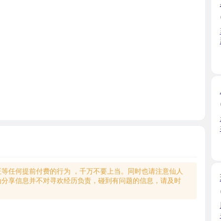
爽爆了兄
甜妹子 ...
安徽省
二刷包河
2025-10
老师长相
福，两个 ..
安徽省
何提前付费的行为 ，千万不要上当。同时也请注意仙人
瑶海童颜
享信息并不对寻欢经历负责，碰到有问题的信息，请及时
2025-10
胸大，手
务很配 ...
安徽省