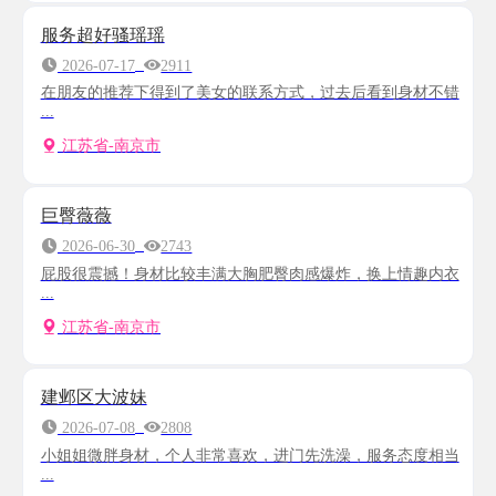
服务超好骚瑶瑶
2026-07-17
2911
在朋友的推荐下得到了美女的联系方式，过去后看到身材不错
...
江苏省-南京市
巨臀薇薇
2026-06-30
2743
屁股很震撼！身材比较丰满大胸肥臀肉感爆炸，换上情趣内衣
...
江苏省-南京市
建邺区大波妹
2026-07-08
2808
小姐姐微胖身材，个人非常喜欢，进门先洗澡，服务态度相当
...