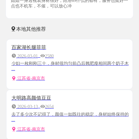
姐姐一身透视装身材很好，陪浴69什么的都有，服务也挺好一
点也不机车，不催，可以放心冲
本地其他推荐
百家湖长腿菲菲
2026-03-01
2580
少妇一枚刚刚三十，身材很均匀前凸后翘肥瘦相间两个奶子木
...
江苏省-南京市
大明路高颜值豆豆
2026-03-13
2654
去了多少次不记得了，颜值一如既往的稳定，身材始终保持的
...
江苏省-南京市