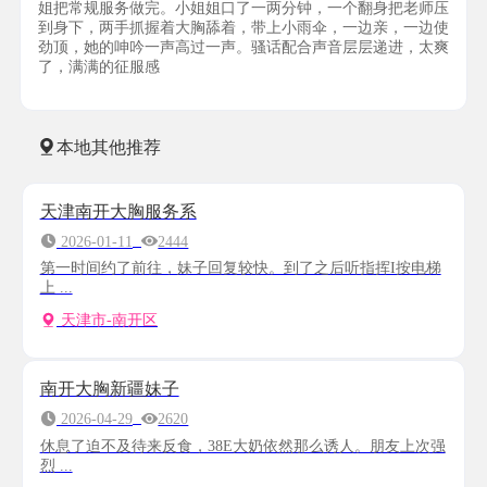
姐把常规服务做完。小姐姐口了一两分钟，一个翻身把老师压
到身下，两手抓握着大胸舔着，带上小雨伞，一边亲，一边使
劲顶，她的呻吟一声高过一声。骚话配合声音层层递进，太爽
了，满满的征服感
本地其他推荐
天津南开大胸服务系
2026-01-11
2444
第一时间约了前往，妹子回复较快。到了之后听指挥I按电梯
上 ...
天津市-南开区
南开大胸新疆妹子
2026-04-29
2620
休息了迫不及待来反食，38E大奶依然那么诱人。朋友上次强
烈 ...