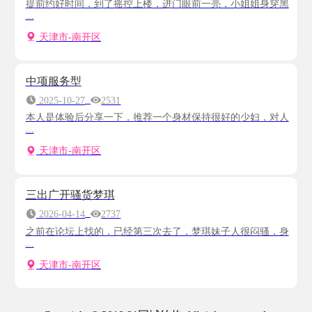
提前约好时间，到了摇控上楼，进门眼前一亮，小姐姐身穿黑
...
天津市-南开区
中项服务型
2025-10-27
2531
本人是体验后分享一下，推荐一个身材保持很好的少妇，对人
...
天津市-南开区
三出广开骚货梦琪
2026-04-14
2737
之前在论坛上找的，已经第三次去了，梦琪妹子人很闷骚，身
...
天津市-南开区